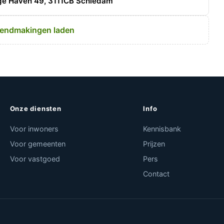
e Haven 49, 3111CB Schiedam
endmakingen laden
Onze diensten
Info
Voor inwoners
Kennisbank
Voor gemeenten
Prijzen
Voor vastgoed
Pers
Contact