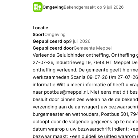
Omgeving
Bekendgemaakt op 9 juli 2026
Locatie
Soort
Omgeving
Gepubliceerd op
9 juli 2026
Gepubliceerd door
Gemeente Meppel
Verleende Geluidhinder ontheffing, Ontheffin
27-07-26, Industrieweg 19, 7944 HT Meppel D
ontheffing verleend. De gemeente geeft hierme
werkzaamheden Scania 09-07-26 t/m 27-07-26 
informatie Wilt u meer informatie of heeft u vr
naar postbus@meppel.nl. Niet eens met dit be
besluit door binnen zes weken na de de bekend
verzending aan de aanvrager) uw bezwaarschri
burgemeester en wethouders, Postbus 501, 7
oploopt door de volgende gegevens op te neme
datum waarop u uw bezwaarschrift indient; •ee
bezwaar maakt; •een duidelijke uitleg waarom u