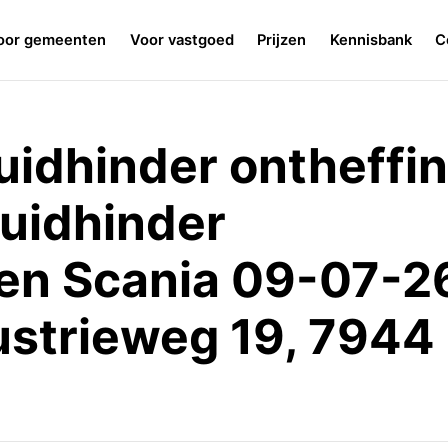
oor gemeenten
Voor vastgoed
Prijzen
Kennisbank
C
uidhinder ontheffin
luidhinder
n Scania 09-07-2
ustrieweg 19, 7944