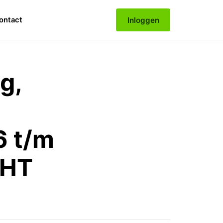
Inloggen
ontact
g,
6 t/m
 HT