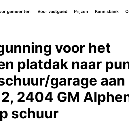
oor gemeenten
Voor vastgoed
Prijzen
Kennisbank
C
gunning voor het
en platdak naar pu
schuur/garage aan
 2, 2404 GM Alphe
op schuur