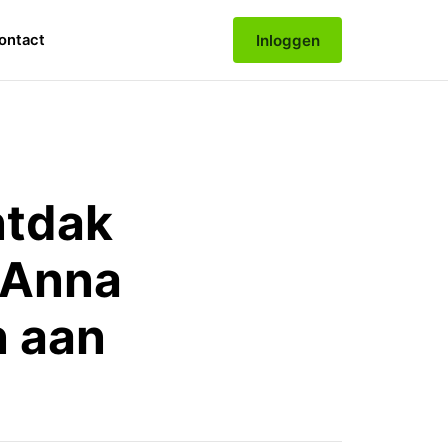
Inloggen
ontact
ntdak
 Anna
n aan