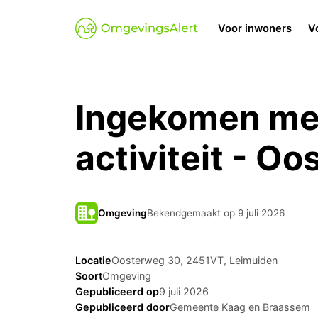
Voor inwoners
V
Ingekomen mel
activiteit - O
Omgeving
Bekendgemaakt op 9 juli 2026
Locatie
Oosterweg 30, 2451VT, Leimuiden
Soort
Omgeving
Gepubliceerd op
9 juli 2026
Gepubliceerd door
Gemeente Kaag en Braassem