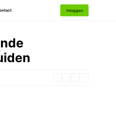
Inloggen
ontact
ende
uiden