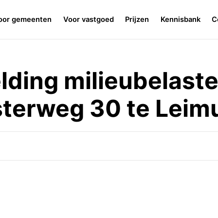
oor gemeenten
Voor vastgoed
Prijzen
Kennisbank
C
ding milieubelast
osterweg 30 te Leim