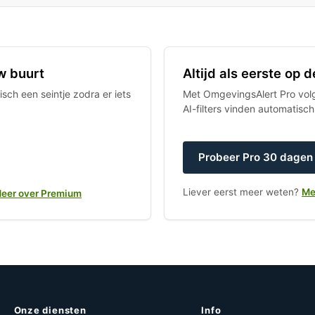
w buurt
Altijd als eerste op
sch een seintje zodra er iets
Met OmgevingsAlert Pro volgt
AI-filters vinden automatisc
Probeer Pro 30 dagen 
Liever eerst meer weten?
Me
eer over Premium
Onze diensten
Info