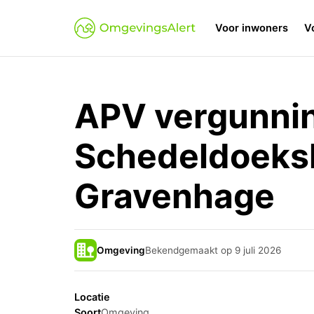
Voor inwoners
V
APV vergunnin
Schedeldoeksh
Gravenhage
Omgeving
Bekendgemaakt op 9 juli 2026
Locatie
Soort
Omgeving