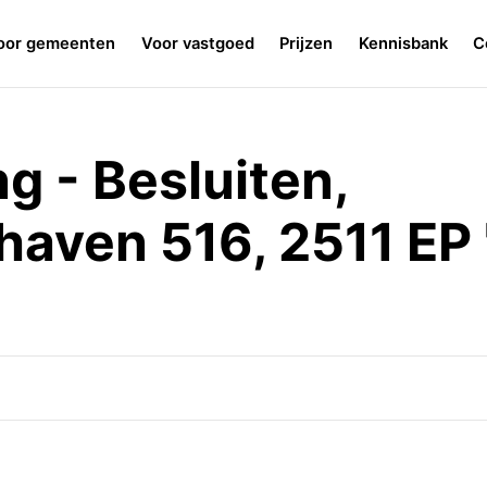
oor gemeenten
Voor vastgoed
Prijzen
Kennisbank
C
g - Besluiten,
aven 516, 2511 EP 