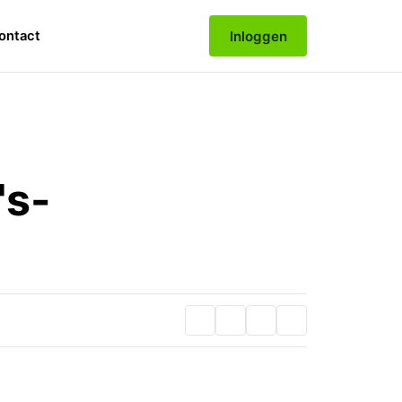
Inloggen
ontact
's-