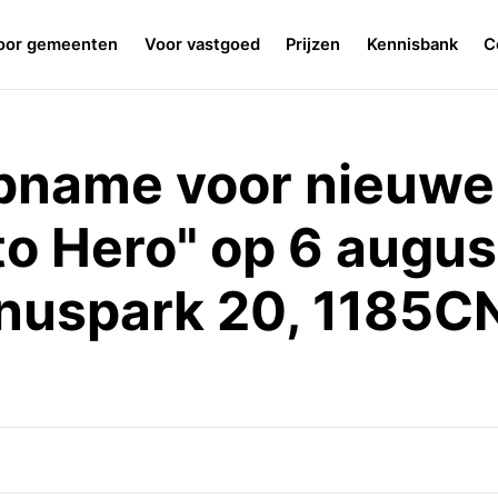
oor gemeenten
Voor vastgoed
Prijzen
Kennisbank
C
pname voor nieuwe
 to Hero" op 6 augu
nuspark 20, 1185C