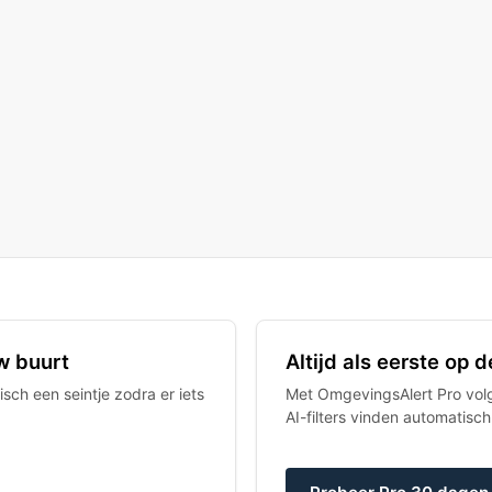
w buurt
Altijd als eerste op
sch een seintje zodra er iets
Met OmgevingsAlert Pro volgt
AI-filters vinden automatisc