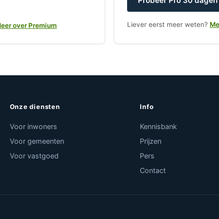
Probeer Pro 30 dagen 
Liever eerst meer weten?
Me
eer over Premium
Onze diensten
Info
Voor inwoners
Kennisbank
Voor gemeenten
Prijzen
Voor vastgoed
Pers
Contact