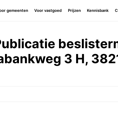
oor gemeenten
Voor vastgoed
Prijzen
Kennisbank
C
ublicatie beslister
abankweg 3 H, 382