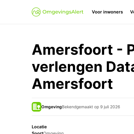
Voor inwoners
V
Amersfoort - P
verlengen Dat
Amersfoort
Omgeving
Bekendgemaakt op 9 juli 2026
Locatie
Soort
Omgeving