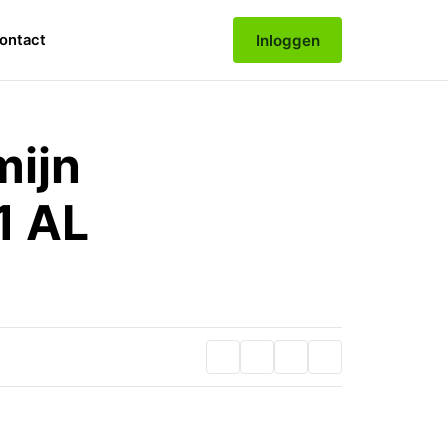
Inloggen
ontact
mijn
1 AL