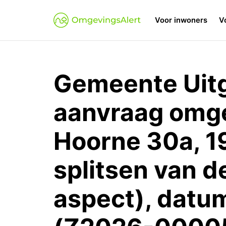
Voor inwoners
V
Gemeente Uitg
aanvraag omg
Hoorne 30a, 19
splitsen van d
aspect), datu