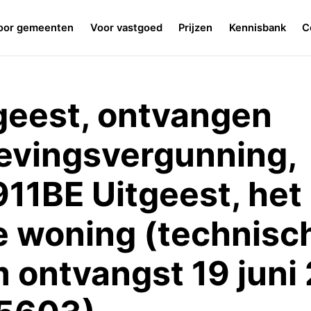
oor gemeenten
Voor vastgoed
Prijzen
Kennisbank
C
eest, ontvangen
evingsvergunning,
11BE Uitgeest, het
e woning (technisc
m ontvangst 19 juni