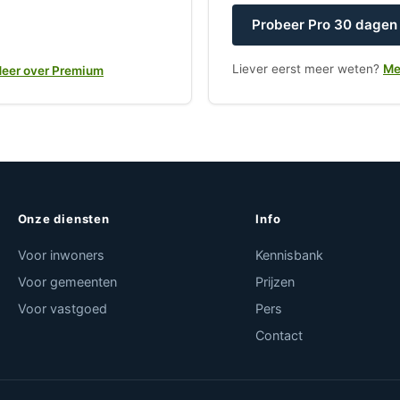
Probeer Pro 30 dagen 
Liever eerst meer weten?
Me
eer over Premium
Onze diensten
Info
Voor inwoners
Kennisbank
Voor gemeenten
Prijzen
Voor vastgoed
Pers
Contact