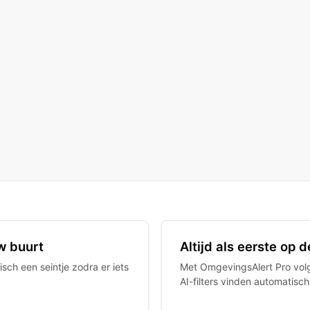
w buurt
Altijd als eerste op
sch een seintje zodra er iets
Met OmgevingsAlert Pro volgt
AI-filters vinden automatisc