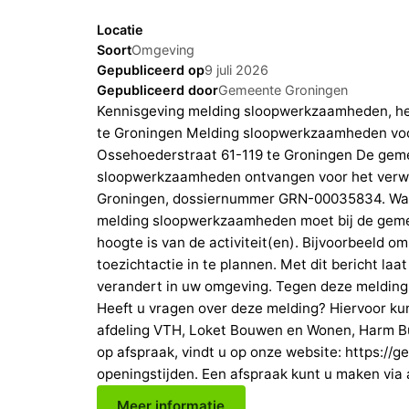
Locatie
Soort
Omgeving
Gepubliceerd op
9 juli 2026
Gepubliceerd door
Gemeente Groningen
Kennisgeving melding sloopwerkzaamheden, het
te Groningen Melding sloopwerkzaamheden voo
Ossehoederstraat 61-119 te Groningen De gem
sloopwerkzaamheden ontvangen voor het verwi
Groningen, dossiernummer GRN-00035834. Waar
melding sloopwerkzaamheden moet bij de gem
hoogte is van de activiteit(en). Bijvoorbeeld o
toezichtactie in te plannen. Met dit bericht la
verandert in uw omgeving. Tegen deze melding
Heeft u vragen over deze melding? Hiervoor k
afdeling VTH, Loket Bouwen en Wonen, Harm Buit
op afspraak, vindt u op onze website: https:/
openingstijden. Een afspraak kunt u maken via
Meer informatie