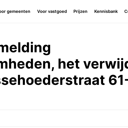
oor gemeenten
Voor vastgoed
Prijzen
Kennisbank
C
melding
heden, het verwij
ssehoederstraat 61