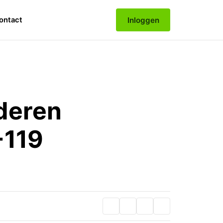
Inloggen
ontact
deren
-119