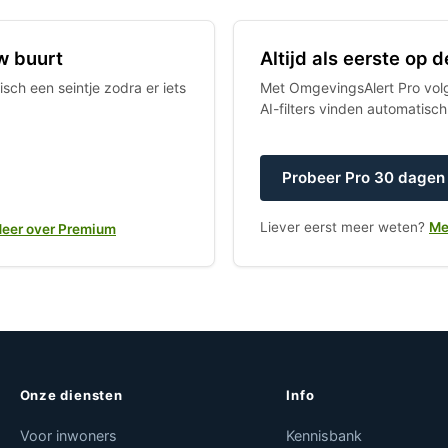
w buurt
Altijd als eerste op
sch een seintje zodra er iets
Met OmgevingsAlert Pro volgt
AI-filters vinden automatisc
Probeer Pro 30 dagen 
Liever eerst meer weten?
Me
eer over Premium
Onze diensten
Info
Voor inwoners
Kennisbank