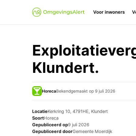
Voor inwoners
V
Exploitatiever
Klundert.
Horeca
Bekendgemaakt op 9 juli 2026
Locatie
Kerkring 10, 4791HE, Klundert
Soort
Horeca
Gepubliceerd op
9 juli 2026
Gepubliceerd door
Gemeente Moerdijk