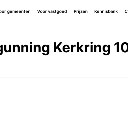
oor gemeenten
Voor vastgoed
Prijzen
Kennisbank
C
gunning Kerkring 1