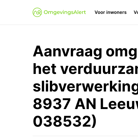
Voor inwoners
V
Aanvraag omg
het verduurza
slibverwerkin
8937 AN Leeu
038532)