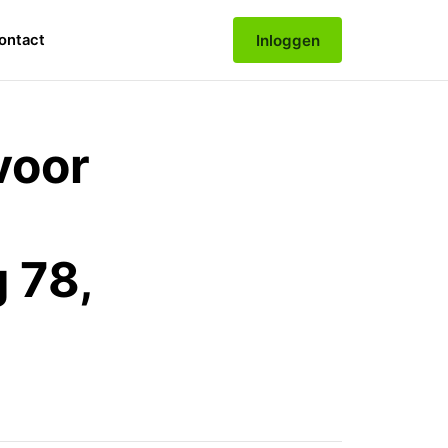
Inloggen
ontact
voor
 78,