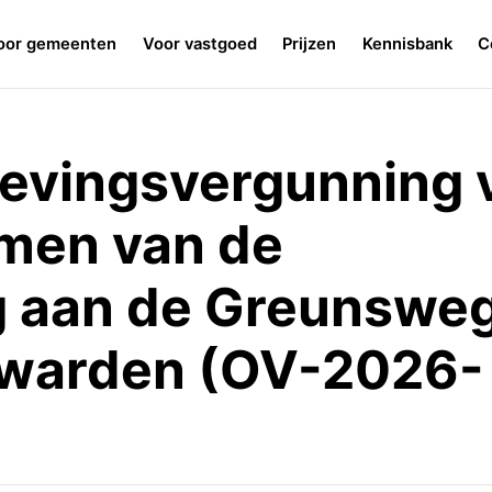
oor gemeenten
Voor vastgoed
Prijzen
Kennisbank
C
evingsvergunning 
men van de
g aan de Greunsweg
warden (OV-2026-