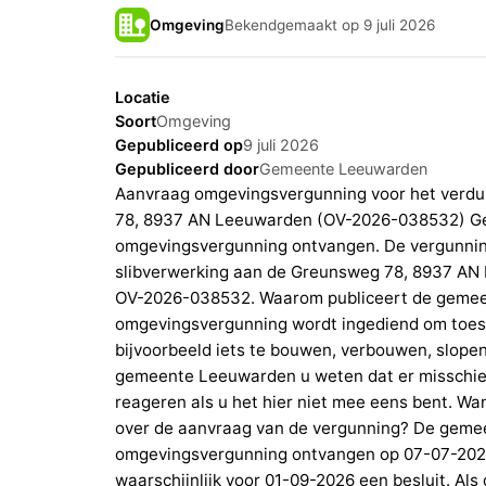
Omgeving
Bekendgemaakt op 9 juli 2026
Locatie
Soort
Omgeving
Gepubliceerd op
9 juli 2026
Gepubliceerd door
Gemeente Leeuwarden
Aanvraag omgevingsvergunning voor het verdu
78, 8937 AN Leeuwarden (OV-2026-038532) Ge
omgevingsvergunning ontvangen. De vergunnin
slibverwerking aan de Greunsweg 78, 8937 AN 
OV-2026-038532. Waarom publiceert de gemeen
omgevingsvergunning wordt ingediend om toeste
bijvoorbeeld iets te bouwen, verbouwen, slopen,
gemeente Leeuwarden u weten dat er misschien 
reageren als u het hier niet mee eens bent. 
over de aanvraag van de vergunning? De geme
omgevingsvergunning ontvangen op 07-07-20
waarschijnlijk voor 01-09-2026 een besluit. Als