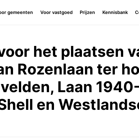
oor gemeenten
Voor vastgoed
Prijzen
Kennisbank
C
oor het plaatsen v
n Rozenlaan ter h
lvelden, Laan 1940
e Shell en Westland