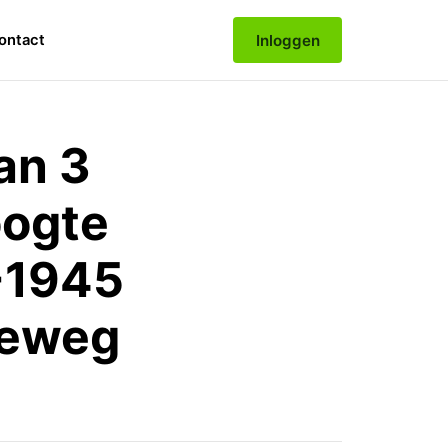
Inloggen
ontact
an 3
oogte
-1945
seweg