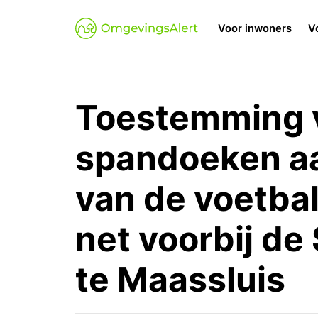
Voor inwoners
V
Toestemming v
spandoeken aa
van de voetba
net voorbij d
te Maassluis