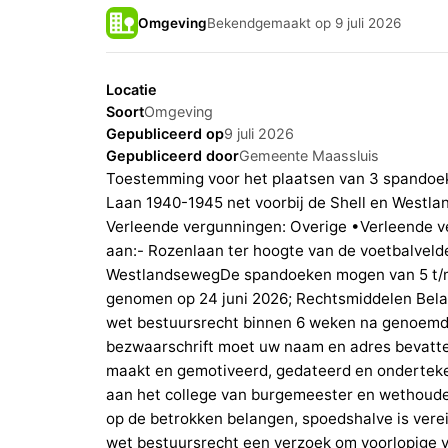
Omgeving
Bekendgemaakt op 9 juli 2026
Locatie
Soort
Omgeving
Gepubliceerd op
9 juli 2026
Gepubliceerd door
Gemeente Maassluis
Toestemming voor het plaatsen van 3 spandoek
Laan 1940-1945 net voorbij de Shell en Westla
Verleende vergunningen: Overige •Verleende v
aan:- Rozenlaan ter hoogte van de voetbalveld
WestlandsewegDe spandoeken mogen van 5 t/m 19
genomen op 24 juni 2026; Rechtsmiddelen Be
wet bestuursrecht binnen 6 weken na genoemd
bezwaarschrift moet uw naam en adres bevatten
maakt en gemotiveerd, gedateerd en onderteke
aan het college van burgemeester en wethouders
op de betrokken belangen, spoedshalve is verei
wet bestuursrecht een verzoek om voorlopige v