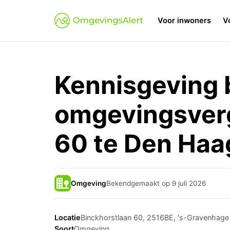
Voor inwoners
V
Kennisgeving 
omgevingsverg
60 te Den Haa
Omgeving
Bekendgemaakt op 9 juli 2026
Locatie
Binckhorstlaan 60, 2516BE, 's-Gravenhage
Soort
Omgeving