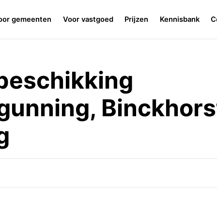
oor gemeenten
Voor vastgoed
Prijzen
Kennisbank
C
beschikking
unning, Binckhors
g