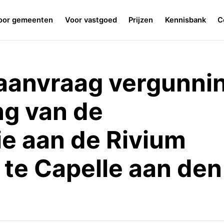
oor gemeenten
Voor vastgoed
Prijzen
Kennisbank
C
aanvraag vergunni
ng van de
tie aan de Rivium
te Capelle aan den