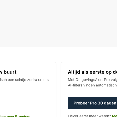
w buurt
Altijd als eerste op
sch een seintje zodra er iets
Met OmgevingsAlert Pro volgt
AI-filters vinden automatisc
Probeer Pro 30 dagen 
Liever eerst meer weten?
Me
eer over Premium