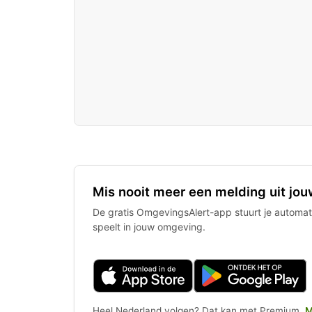
Mis nooit meer een melding uit jou
De gratis OmgevingsAlert-app stuurt je automati
speelt in jouw omgeving.
Heel Nederland volgen? Dat kan met Premium.
M