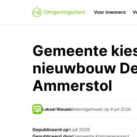
Voor inwoners
V
Gemeente kie
nieuwbouw De
Ammerstol
Lokaal Nieuws
Bekendgemaakt op 9 juli 2026
Gepubliceerd op
9 juli 2026
Gepubliceerd door
Gemeente Krimpenerwaard