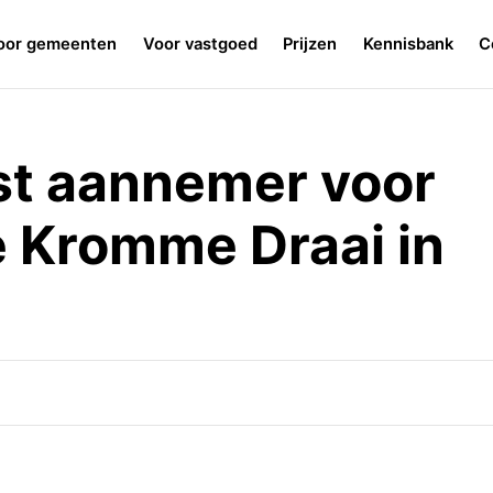
oor gemeenten
Voor vastgoed
Prijzen
Kennisbank
C
st aannemer voor
 Kromme Draai in