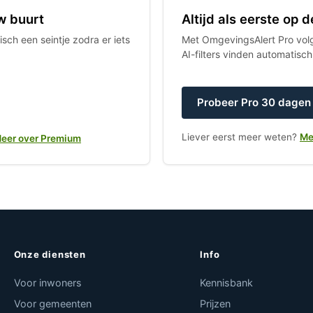
w buurt
Altijd als eerste op
sch een seintje zodra er iets
Met OmgevingsAlert Pro volgt
AI-filters vinden automatisc
Probeer Pro 30 dagen 
Liever eerst meer weten?
Me
eer over Premium
Onze diensten
Info
Voor inwoners
Kennisbank
Voor gemeenten
Prijzen