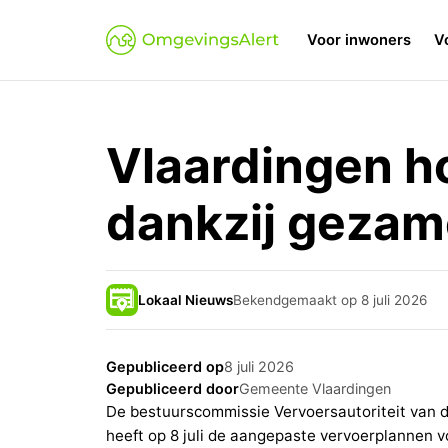
Voor inwoners
V
Vlaardingen h
dankzij gezame
Lokaal Nieuws
Bekendgemaakt op 8 juli 2026
Gepubliceerd op
8 juli 2026
Gepubliceerd door
Gemeente Vlaardingen
De bestuurscommissie Vervoersautoriteit van
heeft op 8 juli de aangepaste vervoerplannen v