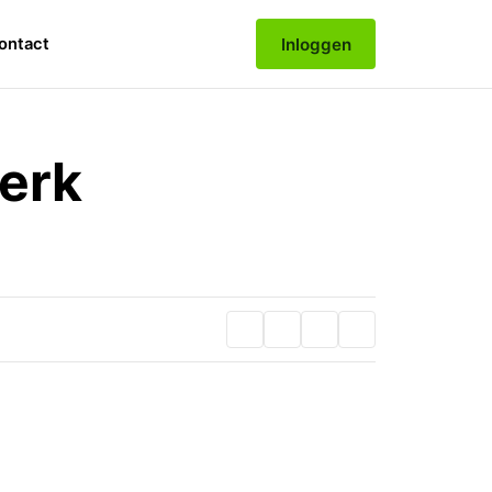
Inloggen
ontact
erk