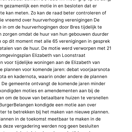
om gezamenlijk een motie in en besloten dat er
e kan meten. Zo kan de raad beter controleren of
tie vreemd over huurverhoging verenigingen De
in om de huurverhogingen door Bres tijdelijk te
ch zorgen omdat de huur van hun gebouwen duurder
 op dit moment met alle 65 verenigingen in gesprek
t betalen van de huur. De motie werd verworpen met 21
omgevingsplan Elizabeth van Loonstraat
 voor tijdelijke woningen aan de Elizabeth van
 de plannen voor komende jaren: debat voorjaarsnota
ota en kadernota, waarin onder andere de plannen
. De gemeente ontvangt de komende jaren minder
en kondigden moties en amendementen aan bij de
an om de bouw van betaalbare huizen te versnellen
 BurgerBelangen kondigde een motie aan over
eter te betrekken bij het maken van nieuwe plannen.
lannen in de toekomst meetbaar te maken in de
ns deze vergadering werden nog geen besluiten