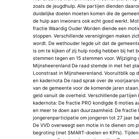
zoals de jeugdhulp. Alle partijen dienden daar
duidelijke doelen moeten komen die de gemeent
de hulp aan inwoners ook echt goed werkt. Mo
fractie Waardig Ouder Worden diende een motie 
stoppen. Verschillende verenigingen maken zi
wordt. De wethouder legde uit dat de gemeente
is om te kijken of zij hulp nodig hebben bij he
stemmen tegen en 15 stemmen voor. Wijziging 
Mijnsheerenland De raad stemde in met het plan
Loonstraat in Mijnsheerenland. Vooruitblik op
en kadernota De raad sprak over de voorjaarsn
van de gemeente voor de komende jaren staan
geld vanuit de overheid. Verschillende partij
kadernota: De fractie PRO kondigde 6 moties a
en meer te doen aan duurzaamheid. De fractie
jongerenparticipatie om jongeren tot 27 jaar b
De VVD overweegt een motie in te dienen om p
begroting (met SMART-doelen en KPI’s). Tijde