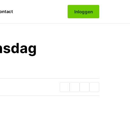
Inloggen
ontact
nsdag