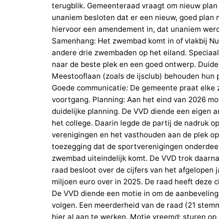
terugblik. Gemeenteraad vraagt om nieuw pl
unaniem besloten dat er een nieuw, goed plan
hiervoor een amendement in, dat unaniem werd
Samenhang: Het zwembad komt in of vlakbij Nu
andere drie zwembaden op het eiland. Speciaal
naar de beste plek en een goed ontwerp. Duidel
Meestooflaan (zoals de ijsclub) behouden hun 
Goede communicatie: De gemeente praat elke 
voortgang. Planning: Aan het eind van 2026 mo
duidelijke planning. De VVD diende een eigen a
het college. Daarin legde de partij de nadruk o
verenigingen en het vasthouden aan de plek o
toezegging dat de sportverenigingen onderdeel 
zwembad uiteindelijk komt. De VVD trok daarna
raad besloot over de cijfers van het afgelopen 
miljoen euro over in 2025. De raad heeft deze 
De VVD diende een motie in om de aanbeveling
volgen. Een meerderheid van de raad (21 stem
hier al aan te werken. Motie vreemd: sturen op 