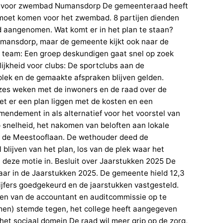
an voor zwembad Numansdorp De gemeenteraad heeft
 moet komen voor het zwembad. 8 partijen dienden
 aangenomen. Wat komt er in het plan te staan?
mansdorp, maar de gemeente kijkt ook naar de
 team: Een groep deskundigen gaat snel op zoek
ijkheid voor clubs: De sportclubs aan de
plek en de gemaakte afspraken blijven gelden.
zes weken met de inwoners en de raad over de
et er een plan liggen met de kosten en een
mendement in als alternatief voor het voorstel van
p snelheid, het nakomen van beloften aan lokale
p de Meestooflaan. De wethouder deed de
blijven van het plan, los van de plek waar het
 deze motie in. Besluit over Jaarstukken 2025 De
jaar in de Jaarstukken 2025. De gemeente hield 12,3
cijfers goedgekeurd en de jaarstukken vastgesteld.
en van de accountant en auditcommissie op te
men) stemde tegen, het college heeft aangegeven
het sociaal domein De raad wil meer grip op de zorg,