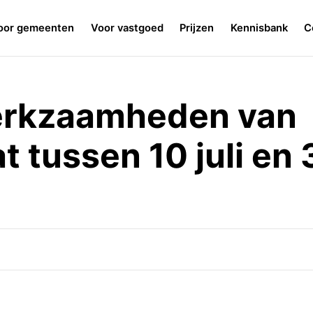
oor gemeenten
Voor vastgoed
Prijzen
Kennisbank
C
erkzaamheden van
t tussen 10 juli en 