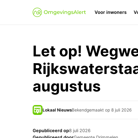
Voor inwoners
V
Let op! Wegw
Rijkswaterstaa
augustus
Lokaal Nieuws
Bekendgemaakt op 8 juli 2026
Gepubliceerd op
8 juli 2026
Gepubliceerd door
Gemeente Drimmelen