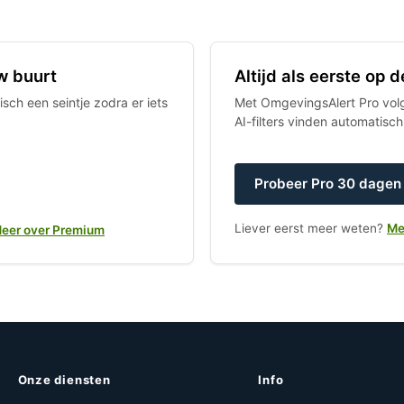
w buurt
Altijd als eerste op
sch een seintje zodra er iets
Met OmgevingsAlert Pro volgt
AI-filters vinden automatisc
Probeer Pro 30 dagen 
Liever eerst meer weten?
Me
eer over Premium
Onze diensten
Info