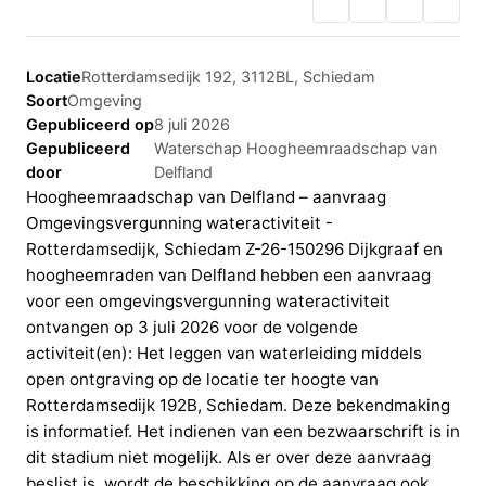
Locatie
Rotterdamsedijk 192, 3112BL, Schiedam
Soort
Omgeving
Gepubliceerd op
8 juli 2026
Gepubliceerd
Waterschap Hoogheemraadschap van
door
Delfland
Hoogheemraadschap van Delfland – aanvraag
Omgevingsvergunning wateractiviteit -
Rotterdamsedijk, Schiedam Z-26-150296 Dijkgraaf en
hoogheemraden van Delfland hebben een aanvraag
voor een omgevingsvergunning wateractiviteit
ontvangen op 3 juli 2026 voor de volgende
activiteit(en): Het leggen van waterleiding middels
open ontgraving op de locatie ter hoogte van
Rotterdamsedijk 192B, Schiedam. Deze bekendmaking
is informatief. Het indienen van een bezwaarschrift is in
dit stadium niet mogelijk. Als er over deze aanvraag
beslist is, wordt de beschikking op de aanvraag ook