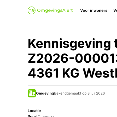
Voor inwoners
V
Kennisgeving 
Z2026-000013
4361 KG West
Omgeving
Bekendgemaakt op 8 juli 2026
Locatie
Soort
Omgeving