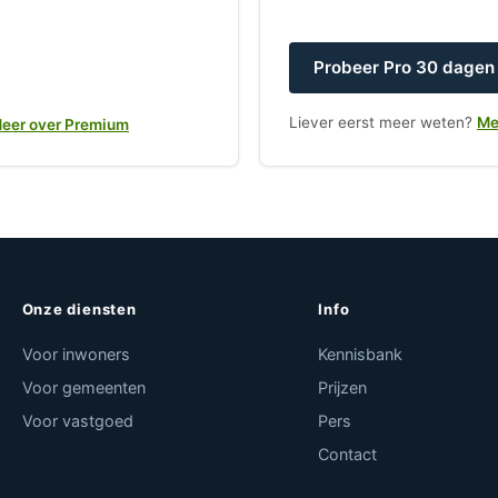
Probeer Pro 30 dagen 
Liever eerst meer weten?
Me
eer over Premium
Onze diensten
Info
Voor inwoners
Kennisbank
Voor gemeenten
Prijzen
Voor vastgoed
Pers
Contact