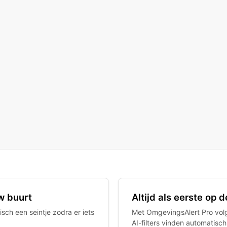
w buurt
Altijd als eerste op
sch een seintje zodra er iets
Met OmgevingsAlert Pro volgt
AI-filters vinden automatisc