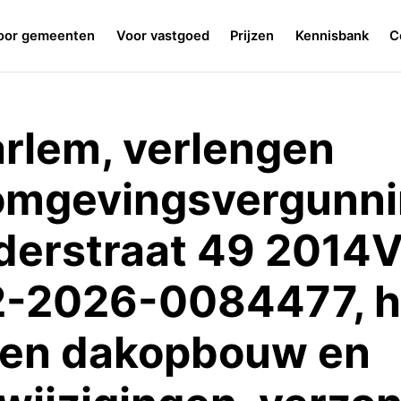
oor gemeenten
Voor vastgoed
Prijzen
Kennisbank
C
rlem, verlengen
 omgevingsvergunni
derstraat 49 2014
2-2026-0084477, h
een dakopbouw en