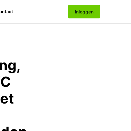
Inloggen
ontact
ng,
VC
et