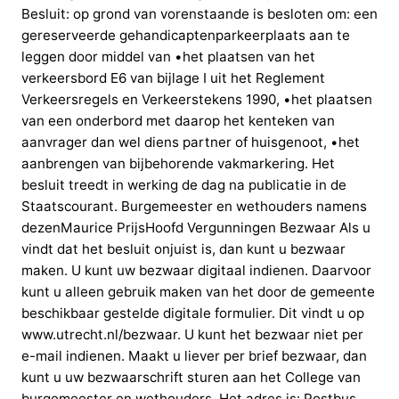
Besluit: op grond van vorenstaande is besloten om: een
gereserveerde gehandicaptenparkeerplaats aan te
leggen door middel van •het plaatsen van het
verkeersbord E6 van bijlage I uit het Reglement
Verkeersregels en Verkeerstekens 1990, •het plaatsen
van een onderbord met daarop het kenteken van
aanvrager dan wel diens partner of huisgenoot, •het
aanbrengen van bijbehorende vakmarkering. Het
besluit treedt in werking de dag na publicatie in de
Staatscourant. Burgemeester en wethouders namens
dezenMaurice PrijsHoofd Vergunningen Bezwaar Als u
vindt dat het besluit onjuist is, dan kunt u bezwaar
maken. U kunt uw bezwaar digitaal indienen. Daarvoor
kunt u alleen gebruik maken van het door de gemeente
beschikbaar gestelde digitale formulier. Dit vindt u op
www.utrecht.nl/bezwaar. U kunt het bezwaar niet per
e-mail indienen. Maakt u liever per brief bezwaar, dan
kunt u uw bezwaarschrift sturen aan het College van
burgemeester en wethouders. Het adres is: Postbus