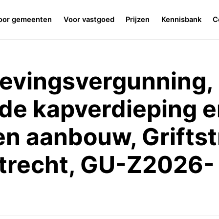
oor gemeenten
Voor vastgoed
Prijzen
Kennisbank
C
vingsvergunning, 
 de kapverdieping e
n aanbouw, Griftst
trecht, GU-Z2026-