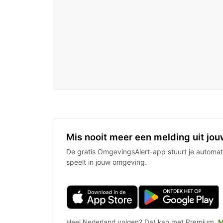
Mis nooit meer een melding uit jou
De gratis OmgevingsAlert-app stuurt je automati
speelt in jouw omgeving.
Heel Nederland volgen? Dat kan met Premium.
M