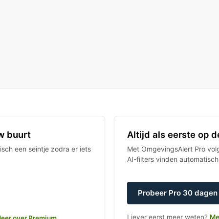
w buurt
Altijd als eerste op
sch een seintje zodra er iets
Met OmgevingsAlert Pro volgt
AI-filters vinden automatisc
Probeer Pro 30 dagen 
Liever eerst meer weten?
Me
eer over Premium