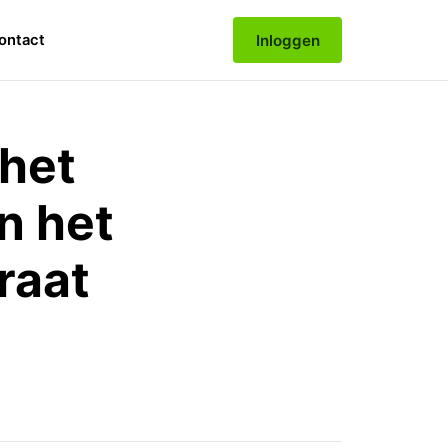
Inloggen
ontact
het
n het
raat