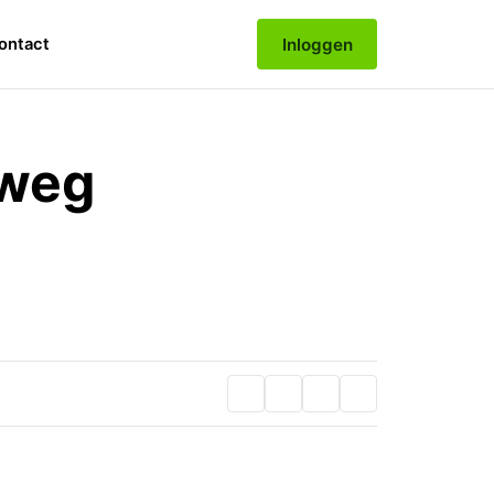
Inloggen
ontact
rweg