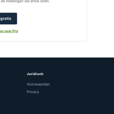
h de meldingen die ertoe doen.
gratis
er over Pro
Juridisch
Voorwaarden
Privacy