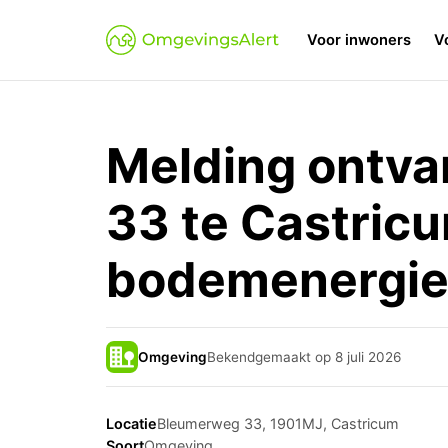
Voor inwoners
V
Melding ontv
33 te Castric
bodemenergie
Omgeving
Bekendgemaakt op 8 juli 2026
Locatie
Bleumerweg 33, 1901MJ, Castricum
Soort
Omgeving