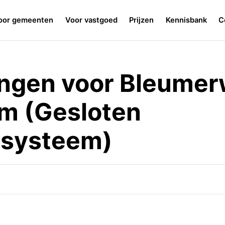
oor gemeenten
Voor vastgoed
Prijzen
Kennisbank
C
angen voor Bleume
um (Gesloten
systeem)