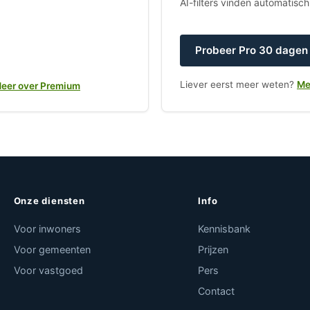
AI-filters vinden automatisc
Probeer Pro 30 dagen 
Liever eerst meer weten?
Me
eer over Premium
Onze diensten
Info
Voor inwoners
Kennisbank
Voor gemeenten
Prijzen
Voor vastgoed
Pers
Contact