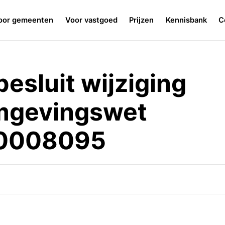
oor gemeenten
Voor vastgoed
Prijzen
Kennisbank
C
esluit wijziging
mgevingswet
0008095