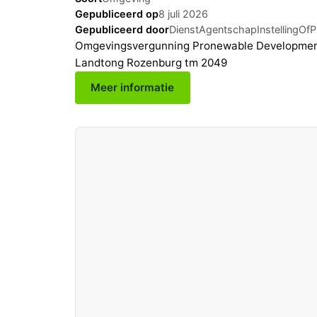
Gepubliceerd op
8 juli 2026
Gepubliceerd door
DienstAgentschapInstellingOfPr
Omgevingsvergunning Pronewable Development 
Landtong Rozenburg tm 2049
Meer informatie