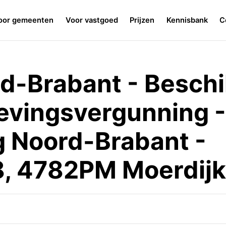
oor gemeenten
Voor vastgoed
Prijzen
Kennisbank
C
rd-Brabant - Besch
evingsvergunning -
g Noord-Brabant -
, 4782PM Moerdijk