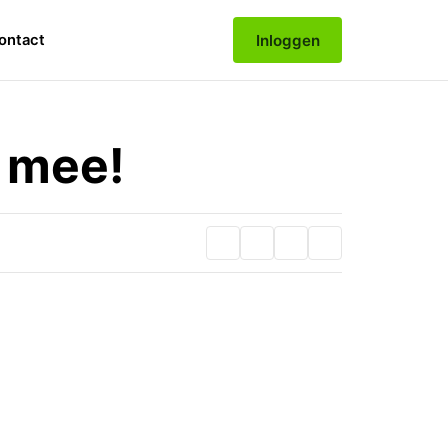
Inloggen
ontact
e mee!