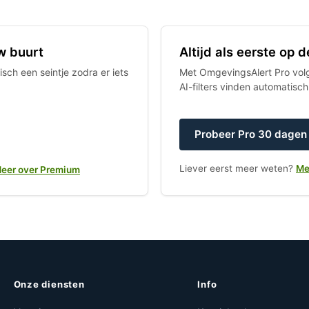
w buurt
Altijd als eerste op
sch een seintje zodra er iets
Met OmgevingsAlert Pro volgt
AI-filters vinden automatisc
Probeer Pro 30 dagen 
Liever eerst meer weten?
Me
eer over Premium
Onze diensten
Info