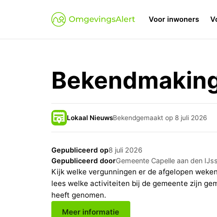
Voor inwoners
V
Bekendmakinge
Lokaal Nieuws
Bekendgemaakt op 8 juli 2026
Gepubliceerd op
8 juli 2026
Gepubliceerd door
Gemeente Capelle aan den IJss
Kijk welke vergunningen er de afgelopen weken 
lees welke activiteiten bij de gemeente zijn ge
heeft genomen.
Meer informatie