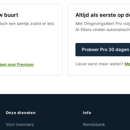
w buurt
Altijd als eerste op
sch een seintje zodra er iets
Met OmgevingsAlert Pro volgt
AI-filters vinden automatisc
Probeer Pro 30 dagen 
Liever eerst meer weten?
Me
eer over Premium
Onze diensten
Info
Voor inwoners
Kennisbank