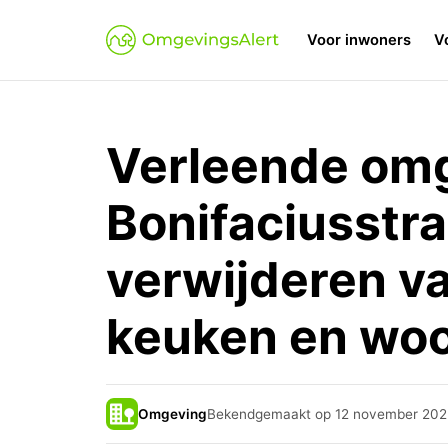
Voor inwoners
V
Verleende om
Bonifaciusstr
verwijderen v
keuken en wo
Omgeving
Bekendgemaakt op 12 november 202