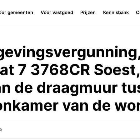
oor gemeenten
Voor vastgoed
Prijzen
Kennisbank
C
gevingsvergunning
aat 7 3768CR Soest,
an de draagmuur t
onkamer van de wo
5