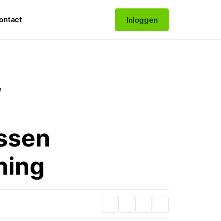
Inloggen
ontact
,
ussen
ning