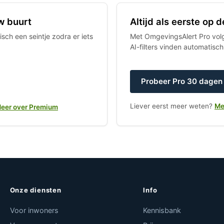
w buurt
Altijd als eerste op
sch een seintje zodra er iets
Met OmgevingsAlert Pro volgt
AI-filters vinden automatisc
Probeer Pro 30 dagen 
Liever eerst meer weten?
Me
eer over Premium
Onze diensten
Info
Voor inwoners
Kennisbank