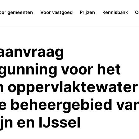
oor gemeenten
Voor vastgoed
Prijzen
Kennisbank
C
aanvraag
unning voor het
n oppervlaktewater
le beheergebied va
n en IJssel