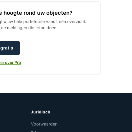
 de hoogte rond uw objecten?
 u uw hele portefeuille vanuit één overzicht.
h de meldingen die ertoe doen.
gratis
er over Pro
Juridisch
Voorwaarden