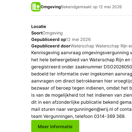
Omgeving
Bekendgemaakt op 12 mei 2026
Locatie
Soort
Omgeving
Gepubliceerd op
12 mei 2026
Gepubliceerd door
Waterschap Waterschap Rijn en
Kennisgeving aanvraag omgevingsvergunning v
het hele beheergebied van Waterschap Rijn en 
geregistreerd onder zaaknummer DSO202605080
bedoeld ter informatie over ingekomen aanvrag
aanvragen om direct betrokkenen hier vroegtijd
bezwaar of beroep tegen indienen, omdat het 
is van de mogelijkheid tot het indienen van zi
dit in een afzonderlijke publicatie bekend gema
mail sturen naar vergunningen@wrij.nl of con
team Vergunningen, telefoon 0314-369 369.
Meer informatie