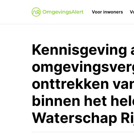
Voor inwoners
V
Kennisgeving 
omgevingsverg
onttrekken va
binnen het he
Waterschap Rij