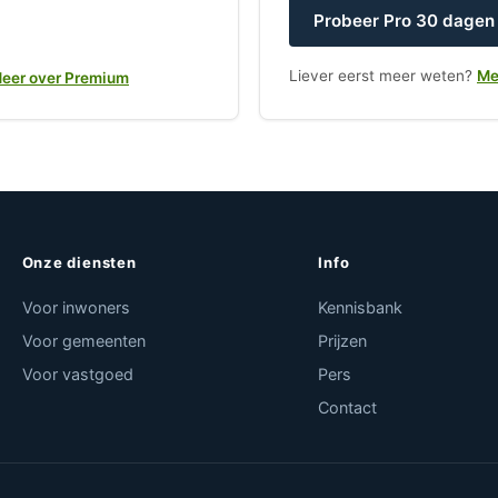
Probeer Pro 30 dagen 
Liever eerst meer weten?
Me
eer over Premium
Onze diensten
Info
Voor inwoners
Kennisbank
Voor gemeenten
Prijzen
Voor vastgoed
Pers
Contact