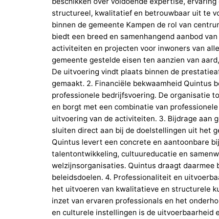
beschikken over voldoende expertise, ervaring 
structureel, kwalitatief en betrouwbaar uit te v
binnen de gemeente Kampen de rol van centrum 
biedt een breed en samenhangend aanbod van l
activiteiten en projecten voor inwoners van all
gemeente gestelde eisen ten aanzien van aard
De uitvoering vindt plaats binnen de prestatie
gemaakt. 2. Financiële bekwaamheid Quintus be
professionele bedrijfsvoering. De organisatie t
en borgt met een combinatie van professionele
uitvoering van de activiteiten. 3. Bijdrage aan 
sluiten direct aan bij de doelstellingen uit he
Quintus levert een concrete en aantoonbare bij
talentontwikkeling, cultuureducatie en samenw
welzijnsorganisaties. Quintus draagt daarmee b
beleidsdoelen. 4. Professionaliteit en uitvoerb
het uitvoeren van kwalitatieve en structurele 
inzet van ervaren professionals en het onde
en culturele instellingen is de uitvoerbaarheid 