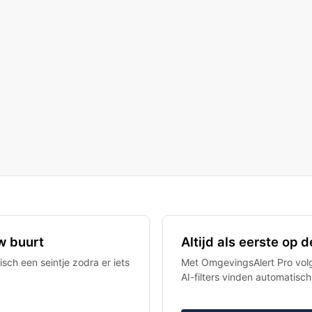
w buurt
Altijd als eerste op
sch een seintje zodra er iets
Met OmgevingsAlert Pro volgt
AI-filters vinden automatisc