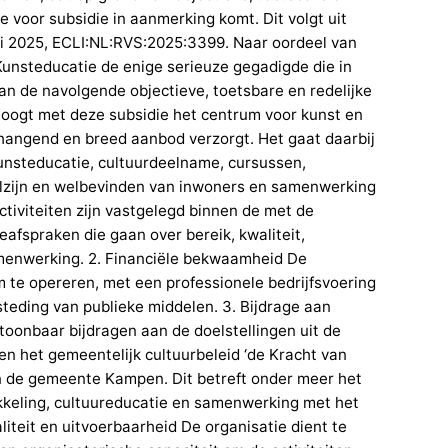
e voor subsidie in aanmerking komt. Dit volgt uit
uli 2025, ECLI:NL:RVS:2025:3399. Naar oordeel van
Kunsteducatie de enige serieuze gegadigde die in
an de navolgende objectieve, toetsbare en redelijke
eoogt met deze subsidie het centrum voor kunst en
angend en breed aanbod verzorgt. Het gaat daarbij
kunsteducatie, cultuurdeelname, cursussen,
welzijn en welbevinden van inwoners en samenwerking
ctiviteiten zijn vastgelegd binnen de met de
afspraken die gaan over bereik, kwaliteit,
amenwerking. 2. Financiële bekwaamheid De
m te opereren, met een professionele bedrijfsvoering
steding van publieke middelen. 3. Bijdrage aan
toonbaar bijdragen aan de doelstellingen uit de
n het gemeentelijk cultuurbeleid ‘de Kracht van
n de gemeente Kampen. Dit betreft onder meer het
ikkeling, cultuureducatie en samenwerking met het
aliteit en uitvoerbaarheid De organisatie dient te