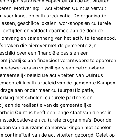
en organisatorische capaciteit om de activiteiten
oeren. Motivering: 1. Activiteiten Quintus vervult
voor kunst en cultuureducatie. De organisatie
essen, geschikte lokalen, workshops en culturele
e leeftijden en voldoet daarmee aan de door de
, omvang en samenhang van het activiteitenaanbod.
afspraken die hierover met de gemeente zijn
schikt over een financiële basis en een
oont jaarlijks aan financieel verantwoord te opereren
 medewerkers en vrijwilligers een betrouwbare
gemeentelijk beleid De activiteiten van Quintus
t gemeentelijk cultuurbeleid van de gemeente Kampen.
drage aan onder meer cultuurparticipatie,
erking met scholen, culturele partners en
ij aan de realisatie van de gemeentelijke
aarheid Quintus heeft een lange staat van dienst in
kunsteducatieve en culturele programma’s. Door de
rhouden van duurzame samenwerkingen met scholen
en continuïteit van de activiteiten geborgd. Gelet op