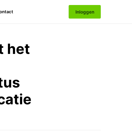
Inloggen
ontact
 het
tus
catie