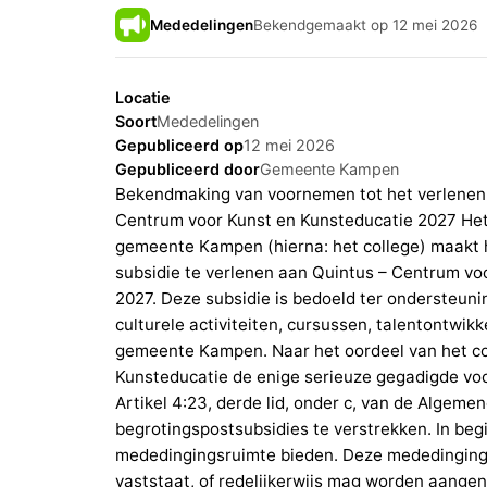
Mededelingen
Bekendgemaakt op 12 mei 2026
Locatie
Soort
Mededelingen
Gepubliceerd op
12 mei 2026
Gepubliceerd door
Gemeente Kampen
Bekendmaking van voornemen tot het verlenen 
Centrum voor Kunst en Kunsteducatie 2027 He
gemeente Kampen (hierna: het college) maakt h
subsidie te verlenen aan Quintus – Centrum vo
2027. Deze subsidie is bedoeld ter ondersteun
culturele activiteiten, cursussen, talentontwi
gemeente Kampen. Naar het oordeel van het co
Kunsteducatie de enige serieuze gegadigde vo
Artikel 4:23, derde lid, onder c, van de Algem
begrotingspostsubsidies te verstrekken. In begi
mededingingsruimte bieden. Deze mededingings
vaststaat, of redelijkerwijs mag worden aange