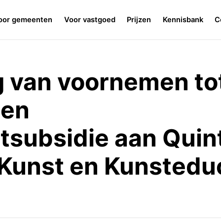
oor gemeenten
Voor vastgoed
Prijzen
Kennisbank
C
van voornemen tot
een
tsubsidie aan Quin
Kunst en Kunstedu