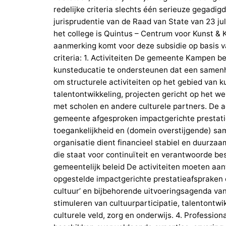
redelijke criteria slechts één serieuze gegadigd
jurisprudentie van de Raad van State van 23 j
het college is Quintus – Centrum voor Kunst & 
aanmerking komt voor deze subsidie op basis v
criteria: 1. Activiteiten De gemeente Kampen b
kunsteducatie te ondersteunen dat een samenh
om structurele activiteiten op het gebied van 
talentontwikkeling, projecten gericht op het 
met scholen en andere culturele partners. De a
gemeente afgesproken impactgerichte prestatie
toegankelijkheid en (domein overstijgende) s
organisatie dient financieel stabiel en duurzaa
die staat voor continuïteit en verantwoorde be
gemeentelijk beleid De activiteiten moeten aan
opgestelde impactgerichte prestatieafspraken e
cultuur’ en bijbehorende uitvoeringsagenda va
stimuleren van cultuurparticipatie, talentontw
culturele veld, zorg en onderwijs. 4. Profession