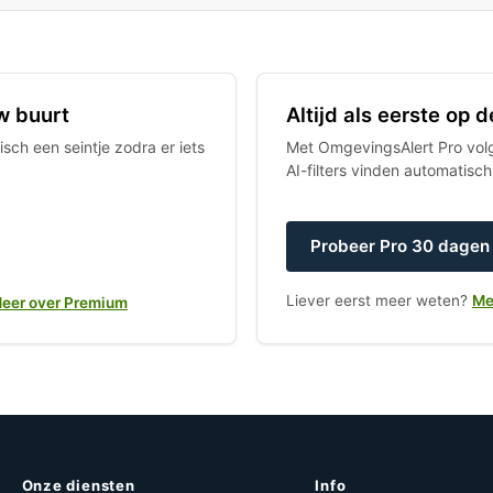
w buurt
Altijd als eerste op
sch een seintje zodra er iets
Met OmgevingsAlert Pro volgt
AI-filters vinden automatisc
Probeer Pro 30 dagen 
Liever eerst meer weten?
Me
eer over Premium
Onze diensten
Info