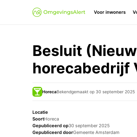
Voor inwoners
V
Besluit (Nieuw
horecabedrijf 
Horeca
Bekendgemaakt op 30 september 2025
Locatie
Soort
Horeca
Gepubliceerd op
30 september 2025
Gepubliceerd door
Gemeente Amsterdam