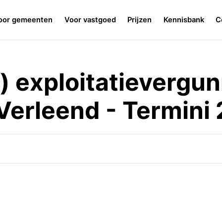
oor gemeenten
Voor vastgoed
Prijzen
Kennisbank
C
) exploitatievergu
Verleend - Termini 