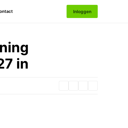
Inloggen
ontact
nning
27 in