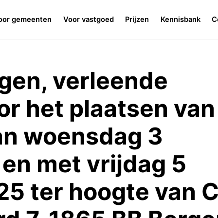
oor gemeenten
Voor vastgoed
Prijzen
Kennisbank
C
gen, verleende
or het plaatsen van
an woensdag 3
en met vrijdag 5
5 ter hoogte van C