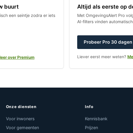
w buurt
Altijd als eerste op
sch een seintje zodra er iets
Met OmgevingsAlert Pro volgt
AI-filters vinden automatisc
Probeer Pro 30 dagen 
Liever eerst meer weten?
Me
eer over Premium
Onze diensten
Info
Voor inwoners
Kennisbank
Voor gemeenten
Prijzen