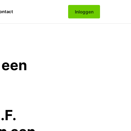
Inloggen
ontact
 een
.F.