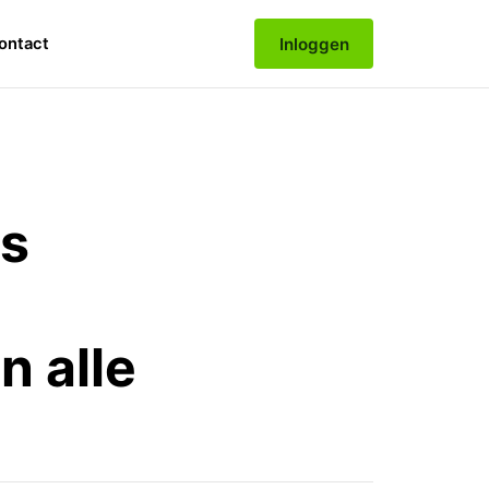
Inloggen
ontact
ns
n alle