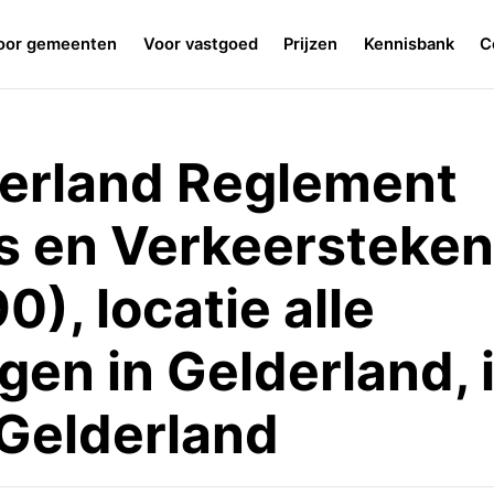
oor gemeenten
Voor vastgoed
Prijzen
Kennisbank
C
derland Reglement
s en Verkeersteke
), locatie alle
gen in Gelderland, i
Gelderland