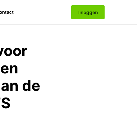
Inloggen
ontact
voor
 en
aan de
TS