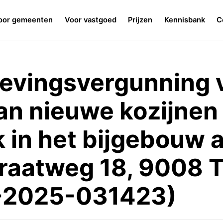
oor gemeenten
Voor vastgoed
Prijzen
Kennisbank
C
evingsvergunning 
an nieuwe kozijnen
 in het bijgebouw 
traatweg 18, 9008 
-2025-031423)