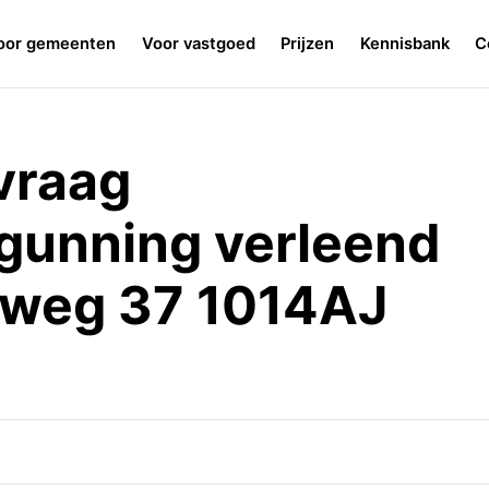
oor gemeenten
Voor vastgoed
Prijzen
Kennisbank
C
vraag
gunning verleend
rweg 37 1014AJ