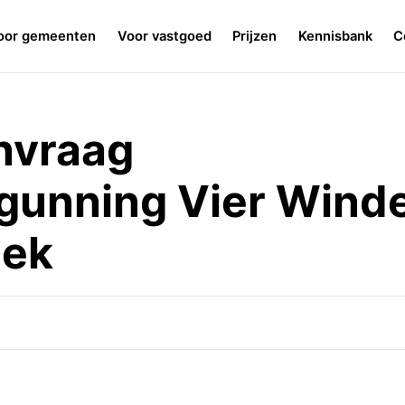
oor gemeenten
Voor vastgoed
Prijzen
Kennisbank
C
nvraag
unning Vier Winde
eek