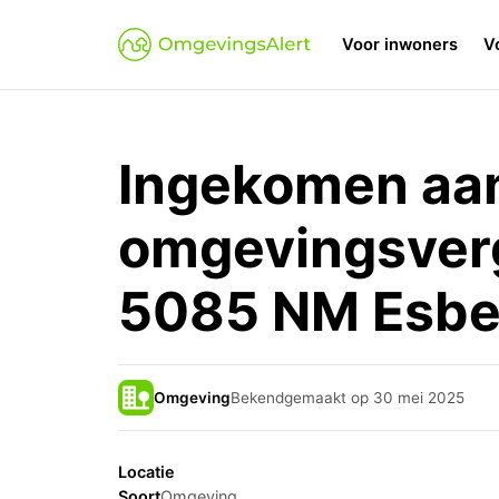
Voor inwoners
V
Ingekomen aa
omgevingsverg
5085 NM Esb
Omgeving
Bekendgemaakt op 30 mei 2025
Locatie
Soort
Omgeving