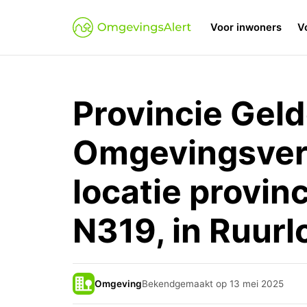
Voor inwoners
V
Provincie Gel
Omgevingsvero
locatie provin
N319, in Ruurl
Omgeving
Bekendgemaakt op 13 mei 2025