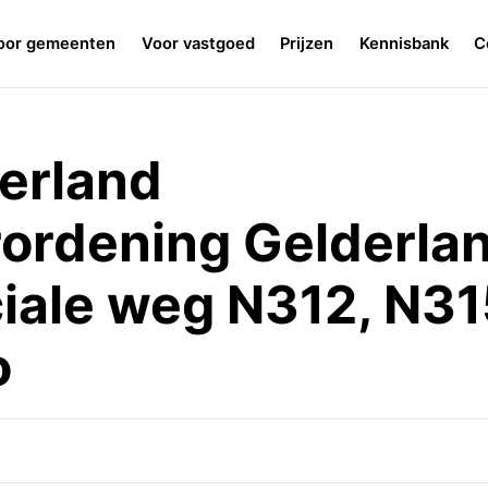
oor gemeenten
Voor vastgoed
Prijzen
Kennisbank
C
derland
rdening Gelderlan
ciale weg N312, N31
o