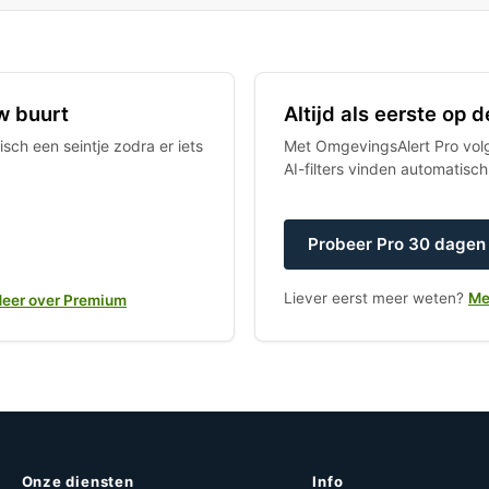
w buurt
Altijd als eerste op
sch een seintje zodra er iets
Met OmgevingsAlert Pro volgt
AI-filters vinden automatisc
Probeer Pro 30 dagen 
Liever eerst meer weten?
Me
eer over Premium
Onze diensten
Info