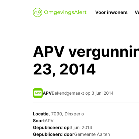
Voor inwoners
V
APV vergunni
23, 2014
APV
Bekendgemaakt op 3 juni 2014
Locatie
, 7090, Dinxperlo
Soort
APV
Gepubliceerd op
3 juni 2014
Gepubliceerd door
Gemeente Aalten