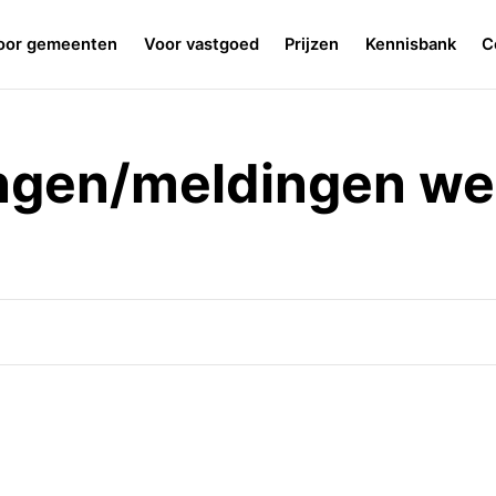
oor gemeenten
Voor vastgoed
Prijzen
Kennisbank
C
ngen/meldingen w