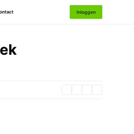
Inloggen
ontact
eek