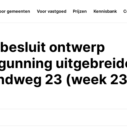
oor gemeenten
Voor vastgoed
Prijzen
Kennisbank
C
besluit ontwerp
unning uitgebreid
ndweg 23 (week 23