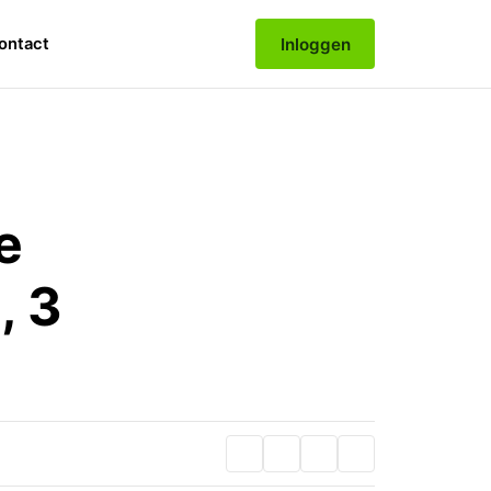
Inloggen
ontact
e
, 3