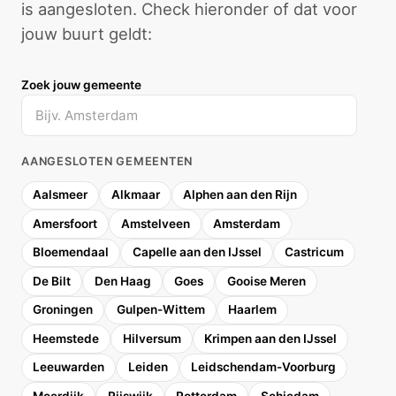
is aangesloten. Check hieronder of dat voor
jouw buurt geldt:
Zoek jouw gemeente
AANGESLOTEN GEMEENTEN
Aalsmeer
Alkmaar
Alphen aan den Rijn
Amersfoort
Amstelveen
Amsterdam
Bloemendaal
Capelle aan den IJssel
Castricum
De Bilt
Den Haag
Goes
Gooise Meren
Groningen
Gulpen-Wittem
Haarlem
Heemstede
Hilversum
Krimpen aan den IJssel
Leeuwarden
Leiden
Leidschendam-Voorburg
Moerdijk
Rijswijk
Rotterdam
Schiedam